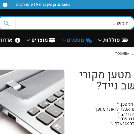
א
כתובתנו: בן ציון גליס 30 פתח תקווה
סוללות
מטענים
מוצרים
אודות
TOSH
מטען מקורי
ב נייד?
המטען..."
ד אכלה לי את המטען"
דלק..."
 נטענת"
 או נשרף..."