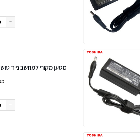
החבילה
−
מטען מקורי למחשב נייד טושיבה a 19V 3.42A 65W 5.5×2.5mm
מצ
החבילה
−