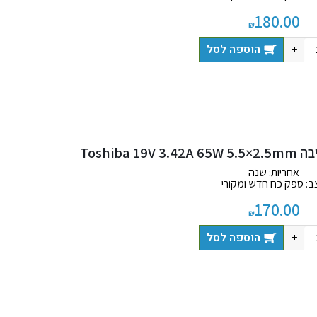
 כוללת: מטען + כבל חשמל
180.00
₪
הוספה לסל
+
Toshib
אחריות: שנה
ב: ספק כח חדש ומקורי
 כוללת: מטען + כבל חשמל
170.00
₪
הוספה לסל
+