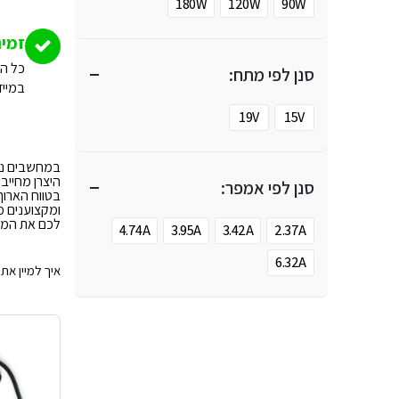
180W
120W
90W
זמינ
כל המ
סנן לפי מתח:
במייד
19V
15V
במחשבים ני
היצרן מחייב
סנן לפי אמפר:
בטווח הארוך
ומקצוענים מ
לכם את המטע
4.74A
3.95A
3.42A
2.37A
6.32A
איך למיין את