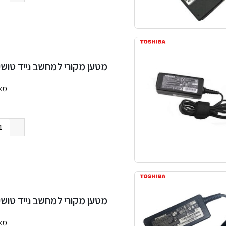
מטען מקורי למחשב נייד טושיבה  19V 2.37A 45W 4.0×1.7mm
מצ
החבילה
−
מטען מקורי למחשב נייד טושיבה a 19V 2.37A 45W 5.5×2.5mm
מצ