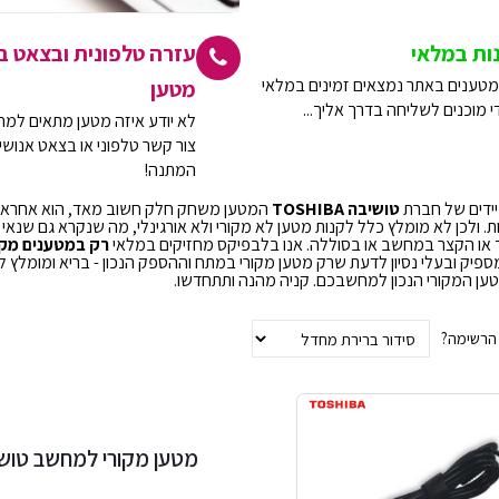
ות במלאי
עזרה טלפונית ובצאט 
טענים באתר נמצאים זמינים במלאי
מטען
י מוכנים לשליחה בדרך אליך...
לא יודע איזה מטען מתאים למ
צור קשר טלפוני או בצאט אנושי 
המתנה!
ידים של חברת
טושיבה TOSHIBA
המטען משחק חלק חשוב מאד, הוא אחראי ל
ות. ולכן לא מומלץ כלל לקנות מטען לא מקורי ולא אורגינלי, מה שנקרא גם שנאי 
 או הקצר במחשב או בסוללה. אנו בלבפיקס מחזיקים במלאי
רק במטענים מקו
ספיק ובעלי נסיון לדעת שרק מטען מקורי במתח וההספק הנכון - בריא ומומלץ 
ן המקורי הנכון למחשבכם. קניה מהנה ותתחדשו.
 הרשימה?
מטען מקורי למחשב טושיבה k Satellite Pro