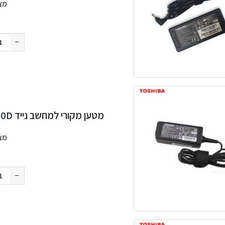
מצ
ה
−
מטען מקורי למחשב נייד Toshiba Satellite Radius 12
10D
מצ
החבילה
−