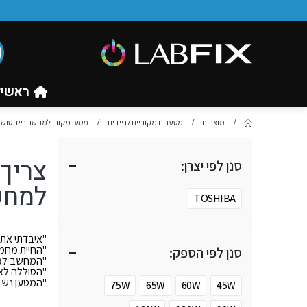
ראשי
מוצרים
מטענים מקוריים לניידים
מטען מקורי למחשב נייד טושיבה IBA
צריך 
סנן לפי יצרן:
למחש
TOSHIBA
"איבדתי את 
"החיית מחמ
סנן לפי הספק:
"המחשב לא נ
"הסוללה לא
"המטען נשבר
75W
65W
60W
45W