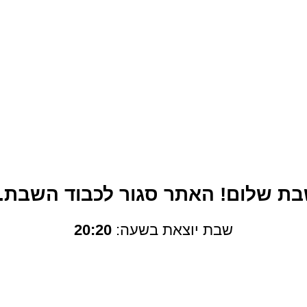
מבצעים
-75%
 שבת שלום! האתר סגור לכבוד השבת. 
שבת יוצאת בשעה:
20:20
ובו חדש Lenovo
i7
V14-IIL
מחשב נייד מגע 