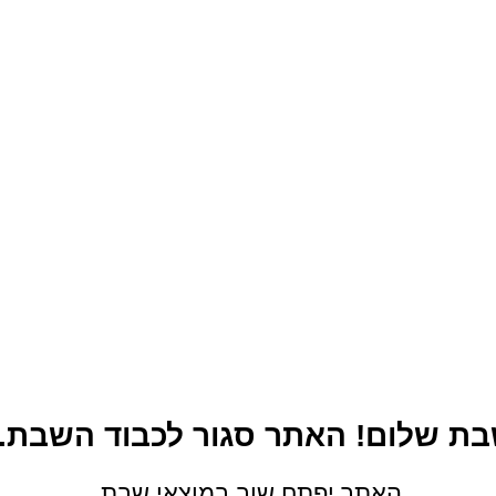
ות בלוטוס AWEI foldable
אוזניות אלחוטי
ds With Charging Case T15
hi-fi
stereo Wireless head
A600BL
250.00
₪
250.00
₪
הוספה ל
+
−
הוספה לסל
+
 שבת שלום! האתר סגור לכבוד השבת. 
האתר יפתח שוב במוצאי שבת.