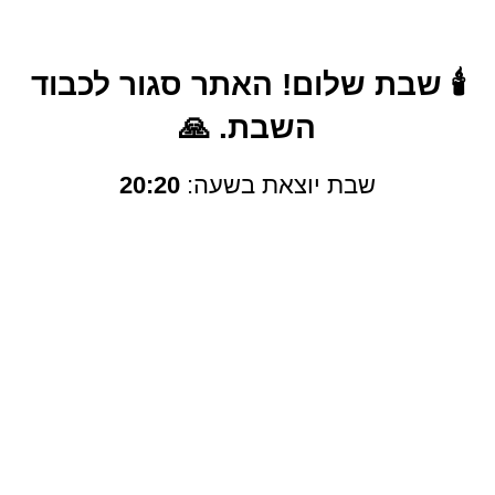
Asus Original Battery
Asus Original Battery
🕯️ שבת שלום! האתר סגור לכבוד
B21N1329
A42-G750
השבת. 🙏
325.00
325.00
₪
₪
שבת יוצאת בשעה:
20:20
+
−
+
−