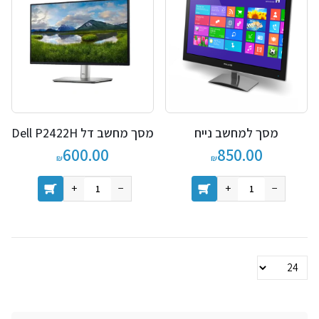
מסך למחשב נייח
מסך מחשב דל Dell P2422H
600.00
850.00
₪
₪
+
−
+
−