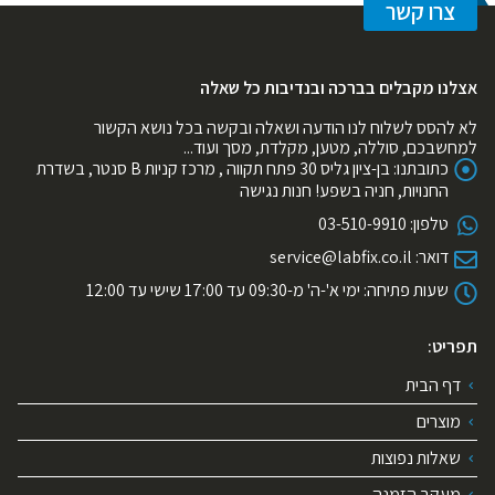
צרו קשר
אצלנו מקבלים בברכה ובנדיבות כל שאלה
לא להסס לשלוח לנו הודעה ושאלה ובקשה בכל נושא הקשור
למחשבכם, סוללה, מטען, מקלדת, מסך ועוד...
כתובתנו:
בן-ציון גליס 30 פתח תקווה , מרכז קניות B סנטר, בשדרת
החנויות, חניה בשפע! חנות נגישה
טלפון:
03-510-9910
דואר:
service@labfix.co.il
שעות פתיחה:
ימי א'-ה' מ-09:30 עד 17:00 שישי עד 12:00
תפריט:
דף הבית
מוצרים
שאלות נפוצות
מעקב הזמנה