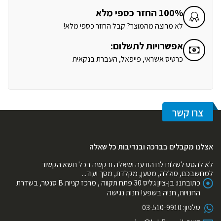
100% החזר כספי מלא
לא מרוצה מהמוצר? קבל החזר כספי מלא!
אפשרויות לתשלום:
כרטיס אשראי, פייפאל, העברת בנקאית
צרו קשר
אצלנו מקבלים בברכה ובנדיבות כל שאלה
לא להסס לשלוח לנו הודעה ושאלה ובקשה בכל נושא הקשור
למחשבכם, סוללה, מטען, מקלדת, מסך ועוד...
כתובתנו:
בן-ציון גליס 30 פתח תקווה , מרכז קניות B סנטר, בשדרת
החנויות, חניה בשפע! חנות נגישה
טלפון:
03-510-9910