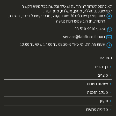
לא להסס לשלוח לנו הודעה ושאלה ובקשה בכל נושא הקשור
למחשבכם, סוללה, מטען, מקלדת, מסך ועוד...
כתובתנו:
בן-ציון גליס 30 פתח תקווה , מרכז קניות B סנטר, בשדרת
החנויות, חניה בשפע! חנות נגישה
טלפון:
03-510-9910
דואר:
service@labfix.co.il
שעות פתיחה:
ימי א'-ה' מ-09:30 עד 17:00 שישי עד 12:00
תפריט:
דף הבית
מוצרים
שאלות נפוצות
מעקב הזמנה
תקנון
מדיניות פרטיות