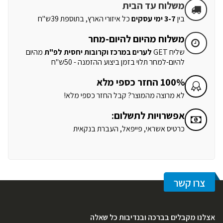
משלוח עד הבית
בין
3-7 ימי עסקים
כל איזורי הארץ, בתוספת 39ש"ח
משלוח מהיום להיום-מחר
שליח GET
לערים במרכז וקרובות יחסית לפ"ת
מהיום
להיום-למחר תלוי בזמן ביצוע ההזמנה - 50ש"ח
100% החזר כספי מלא
לא מרוצה מהמוצר? קבל החזר כספי מלא!
אפשרויות לתשלום:
כרטיס אשראי, פייפאל, העברת בנקאית
צרו קשר
אצלנו מקבלים בברכה ובנדיבות כל שאלה