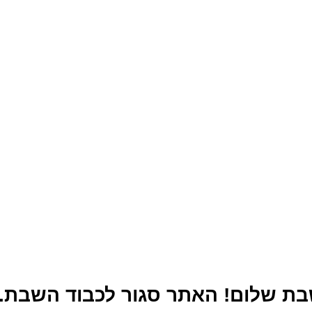
170.00
₪
במלאי
PA3917U-1ACA
מק"ט:
מצב:
חדש
Toshiba
מותג:
קנה עכשיו
שאלות נפוצות
 שבת שלום! האתר סגור לכבוד השבת. 
Toshiba