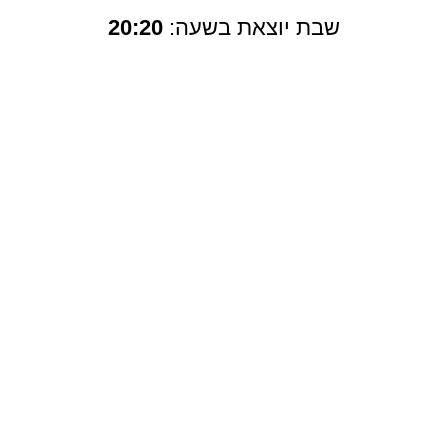
שבת יוצאת בשעה:
20:20
AC 110V-240V
19V
3.42A
65W
5.5x 2.5mm
תגיות:
אביזרים למחשב
חלקי חילוף לניידים
מדיה
מחשבים מתצוגה
מחשבים 