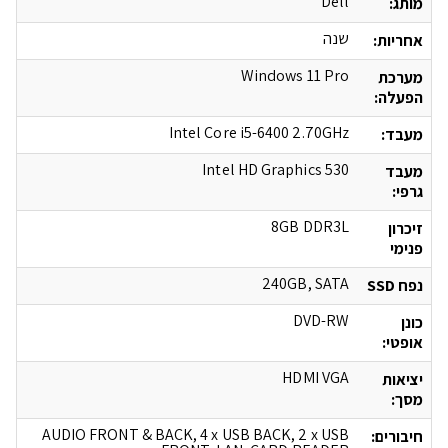
Dell
מותג:
שנה
אחריות:
Windows 11 Pro
מערכת
הפעלה:
Intel Core i5-6400 2.70GHz
מעבד:
Intel HD Graphics 530
מעבד
גרפי:
8GB DDR3L
זיכרון
פנימי
240GB, SATA
נפח SSD
DVD-RW
כונן
אופטי:
HDMI VGA
יציאות
מסך:
AUDIO FRONT & BACK, 4 x USB BACK, 2 x USB
חיבורים: