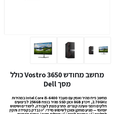
מחשב מחודש Vostro 3650 כולל
מסך Dell
מחשב נייח מהיר ואמין עם מעבד Intel Core i5-6400 במהירות
2.70GHz, זיכרון 8GB וכונן SSD מהיר בנפח 256GB לביצועים
חלקים וזמני טעינה קצרים. פתרון מצוין לעבודה, לימודים ושימוש
יומיומי — מגיע מותקן ומוכן לשימוש מיידי. ✅ נבדק בקפידה ותקין