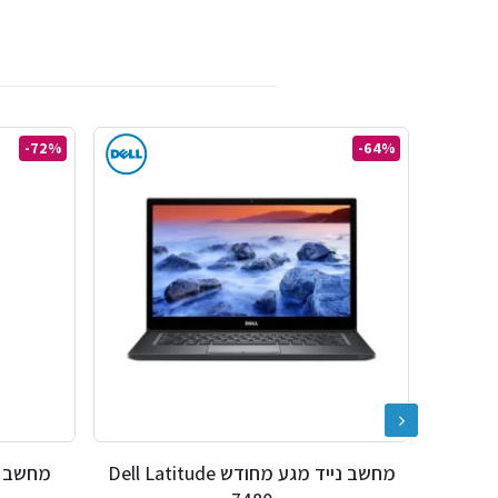
-72%
-64%
ודש HP EliteBook
מחשב נייד מגע מחודש Dell Latitude