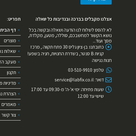
אצלנו מקבלים בברכה ובנדיבות כל שאלה
תפריט:
לא להסס לשלוח לנו הודעה ושאלה ובקשה בכל
דף הבית
נושא הקשור למחשבכם, סוללה, מטען, מקלדת,
מוצרים
מסך ועוד...
כתובתנו:
בן-ציון גליס 30 פתח תקווה , מרכז
שאלות נפ
קניות B סנטר, בשדרת החנויות, חניה בשפע!
חנות נגישה
מעקב הז
טלפון:
03-510-9910
תקנון
דואר:
service@labfix.co.il
מדיניות פ
שעות פתיחה:
ימי א'-ה' מ-09:30 עד 17:00
הצהרת נג
שישי עד 12:00
מאמרים
צור קשר