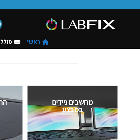
ראשי
סוללו
מחשבים ניידים
הח
במבצע