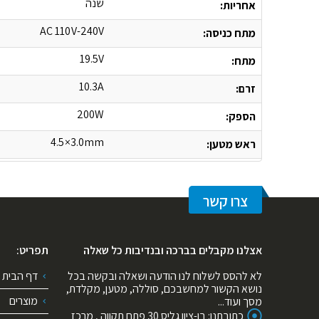
שנה
אחריות:
AC 110V-240V
מתח כניסה:
19.5V
מתח:
10.3A
זרם:
200W
הספק:
4.5×3.0mm
ראש מטען:
צרו קשר
אצלנו מקבלים בברכה ובנדיבות כל שאלה
תפריט:
לא להסס לשלוח לנו הודעה ושאלה ובקשה בכל
דף הבית
נושא הקשור למחשבכם, סוללה, מטען, מקלדת,
מוצרים
מסך ועוד...
כתובתנו:
בן-ציון גליס 30 פתח תקווה , מרכז