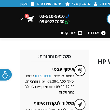
ודות
החשבון שלי
רשימת מועדפים
תקנון
03-510-9910
0
0549237060
אודות
צור קשר
משלוחים והחזרות:
ייד HP Victus
פתח 
איסוף עצמי
בתאום מראש:
03-5109910
בימים
א'-ה': 09:30-17:00 | ימי ו' וערבי חג:
09:30-12:30 כתובת: בן ציון גליס 30
פתח תקווה
משלוח לנקודת איסוף
תוכלו לבחור משלוח לנקודת איסוף