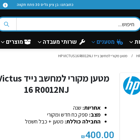
א
כתובתנו: בן ציון גליס 30 פתח תקווה
ת
מטענים
שרותי מעבדה
מוצרים
מטען מקורי למחשב נייד HP VICTUS 16 R0012NJ
מטען מקורי למחשב נ
16 R0012NJ
אחריות:
שנה
מצב:
ספק כח חדש ומקורי
החבילה כוללת:
מטען + כבל חשמל
400.00
₪