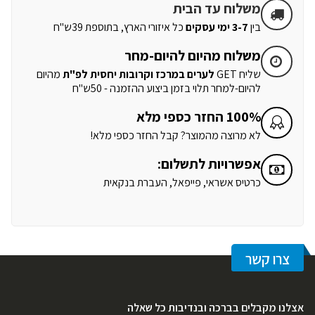
משלוח עד הבית
בין
3-7 ימי עסקים
כל איזורי הארץ, בתוספת 39ש"ח
משלוח מהיום להיום-מחר
שליח GET
לערים במרכז וקרובות יחסית לפ"ת
מהיום
להיום-למחר תלוי בזמן ביצוע ההזמנה - 50ש"ח
100% החזר כספי מלא
לא מרוצה מהמוצר? קבל החזר כספי מלא!
אפשרויות לתשלום:
כרטיס אשראי, פייפאל, העברת בנקאית
צרו קשר
אצלנו מקבלים בברכה ובנדיבות כל שאלה