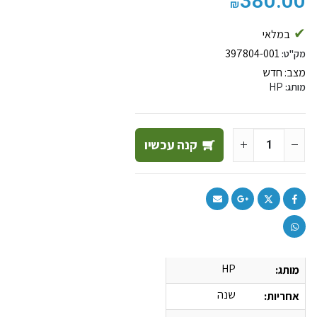
380.00
₪
במלאי
397804-001
מק"ט:
מצב:
חדש
HP
מותג:
קנה עכשיו
HP
מותג:
שנה
אחריות: