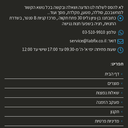
לא להסס לשלוח לנו הודעה ושאלה ובקשה בכל נושא הקשור
למחשבכם, סוללה, מטען, מקלדת, מסך ועוד...
כתובתנו:
בן-ציון גליס 30 פתח תקווה , מרכז קניות B סנטר, בשדרת
החנויות, חניה בשפע! חנות נגישה
טלפון:
03-510-9910
דואר:
service@labfix.co.il
שעות פתיחה:
ימי א'-ה' מ-09:30 עד 17:00 שישי עד 12:00
תפריט:
דף הבית
מוצרים
שאלות נפוצות
מעקב הזמנה
תקנון
מדיניות פרטיות