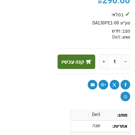
290.00
₪
במלאי
DA130PE1-00
מק"ט:
מצב:
חדש
Dell
מותג:
קנה עכשיו
Dell
מותג:
שנה
אחריות: