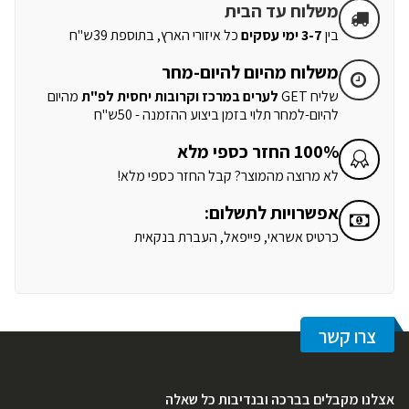
משלוח עד הבית
בין
3-7 ימי עסקים
כל איזורי הארץ, בתוספת 39ש"ח
משלוח מהיום להיום-מחר
שליח GET
לערים במרכז וקרובות יחסית לפ"ת
מהיום
להיום-למחר תלוי בזמן ביצוע ההזמנה - 50ש"ח
100% החזר כספי מלא
לא מרוצה מהמוצר? קבל החזר כספי מלא!
אפשרויות לתשלום:
כרטיס אשראי, פייפאל, העברת בנקאית
צרו קשר
אצלנו מקבלים בברכה ובנדיבות כל שאלה