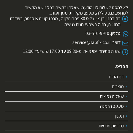
לא להסס לשלוח לנו הודעה ושאלה ובקשה בכל נושא הקשור
למחשבכם, סוללה, מטען, מקלדת, מסך ועוד...
כתובתנו:
בן-ציון גליס 30 פתח תקווה , מרכז קניות B סנטר, בשדרת
החנויות, חניה בשפע! חנות נגישה
טלפון:
03-510-9910
דואר:
service@labfix.co.il
שעות פתיחה:
ימי א'-ה' מ-09:30 עד 17:00 שישי עד 12:00
תפריט:
דף הבית
מוצרים
שאלות נפוצות
מעקב הזמנה
תקנון
מדיניות פרטיות